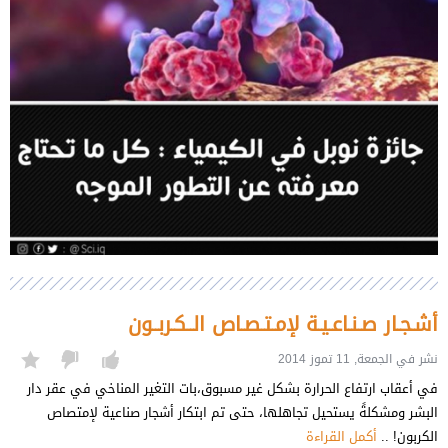
أشـجـار صـنـاعـيـة لإمـتـصـاص الــكـربــون
نشر في الجمعة, 11 تموز 2014
في أعقاب ارتفاع الحرارة بشكل غير مسبوق،بات التغير المناخي في عقر دار
البشر ومشكلةً يستحيل تجاهلها، حتى تم ابتكار أشجار صناعية لإمتصاص
الكربون! ..
أكمل القراءة