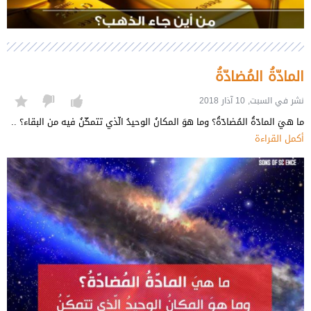
المادّةُ المُضادّةُ
نشر في السبت, 10 آذار 2018
ما هيَ المادّةُ المُضادّةُ؟ وما هوَ المكانُ الوحيدُ الّذي تتمكّنُ فيه من البقاء؟ ..
أكمل القراءة