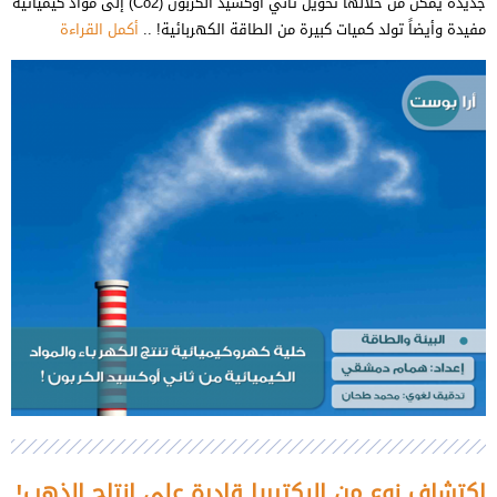
جديدة يمكن من خلالها تحويل ثاني أوكسيد الكربون (Co2) إلى مواد كيميائية
مفيدة وأيضاً تولد كميات كبيرة من الطاقة الكهربائية! ..
أكمل القراءة
إكتشاف نوع من البكتيريا قادرة على إنتاج الذهب!