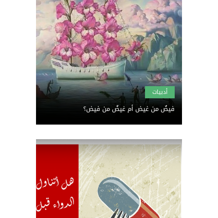
أدبيات
فيضٌ من غيض أم غيضٌ من فيض؟