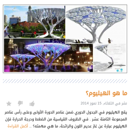
ما هو الهيليوم؟
نشر في الثلاثاء, 15 تموز 2014
ﻳﻘﻊ ﺍﻟﻬﻴﻠﻴﻮﻡ ﻓﻲ ﺍﻟﺠﺪﻭﻝ ﺍﻟﺪﻭﺭﻱ ﺿﻤﻦ ﻋﻨﺎﺻﺮ ﺍﻟﺪﻭﺭﺓ ﺍﻷﻭﻟﻰ ﻭﻋﻠﻰ ﺭﺃﺱ ﻋﻨﺎﺻﺮ
ﺍﻟﻤﺠﻤﻮﻋﺔ ﺍﻟﺜﺎﻣﻨﺔ ﻋﺸﺮ . ﻓﻲ ﺍﻟﻈﺮﻭﻑ ﺍﻟﻘﻴﺎﺳﻴﺔ ﻣﻦ ﺍﻟﻀﻐﻂ ﻭﺩﺭﺟﺔ ﺍﻟﺤﺮﺍﺭﺓ ﻓﺈﻥ
ﺍﻟﻬﻴﻠﻴﻮﻡ ﻋﺒﺎﺭﺓ ﻋﻦ ﻏﺎﺯ ﻋﺪﻳﻢ ﺍﻟﻠﻮﻥ ﻭﺍﻟﺮﺍﺋﺤﺔ، ما هي مهمته؟ ..
أكمل القراءة