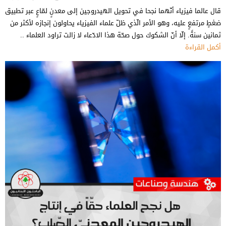
قال عالما فيزياء أنّهما نجحا في تحويل الهيدروجين إلى معدنٍ لمّاعٍ عبر تطبيق
ضغطٍ مرتفعٍ عليه، وهو الأمر الّذي ظلّ علماء الفيزياء يحاولون إنجازه لأكثر من
ثمانين سنةً. إلّا أنّ الشكوك حول صحّة هذا الادّعاء لا زالت تراود العلماء ..
أكمل القراءة