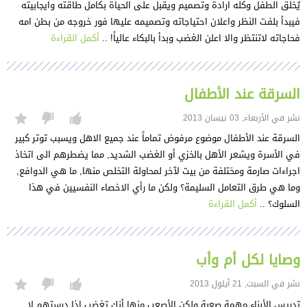
يُخلق الطفل وكله ارادة وتصميم ويقبل على الحياة بكامل طاقته وايجابيته
فيبدأ بلفت النظر واعلان احتياجاته وتصميمه عليها فور خروجه من بطن امه
فحاجاته لاتنتظر والا اعلن الغضب وبدأ بالبكاء عالياً! ..
أكمل القراءة
السرقة عند الأطفال
نشر في الأربعاء, 03 نيسان 2013
السرقة عند الأطفال موضوع مرفوض تماماً عند جميع الاهل ويسبب توتر كبير
في الأسرة ويشعر الأهل بالخزي أو الغضب الشديد, مما يضطرهم الى اتخاذ
اجراءات صارمة ومختلفة من بيت لآخر لمحاولة التخلص منها, ما هي الدوافع,
وما هي طرق التعامل السليمة؟ ولكن ما رأي الاخصاء النفسيين في هذا
السلوك؟ ..
أكمل القراءة
وصايا لكل أم وأب
نشر في السبت, 21 أيلول 2013
تدريس الأبناء مهمة صعبة ولكن الأصعب منها أنك تغضب اذا درستهم لا