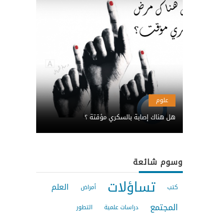
علوم
هل هناك إصابة بالسكري مؤقتة ؟
وسوم شائعة
تساؤلات
العلم
كتب
أمراض
المجتمع
دراسات علمية
التطور