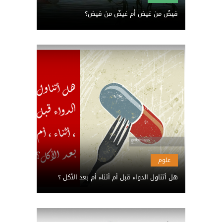
فيضٌ من غيض أم غيضٌ من فيض؟
علوم
هل أتناول الدواء قبل أم أثناء أم بعد الأكل ؟