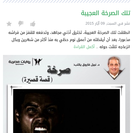
تلك الصرخة العجيبة
نشر في السبت, 09 أيّار 2015
انطلقت تلك الصرخة العجيبة، تخترق أذني مجاهد، وتدفعه للقفز من فراشه
مذعورا، بعد أن أيقظته من أعمق نوم حظي به منذ أكثر من شهرين وبكل
انزعاجه تلفّت حوله ..
أكمل القراءة