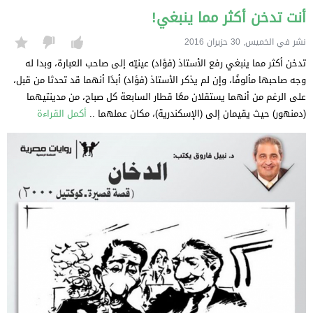
أنت تدخن أكثر مما ينبغي!
نشر في الخميس, 30 حزيران 2016
تدخن أكثر مما ينبغي رفع الأستاذ (فؤاد) عينيّه إلى صاحب العبارة، وبدا له
وجه صاحبها مألوفًا، وإن لم يذكر الأستاذ (فؤاد) أبدًا أنهما قد تحدثا من قبل،
على الرغم من أنهما يستقلان معًا قطار السابعة كل صباح، من مدينتيهما
(دمنهور) حيث يقيمان إلى (الإسكندرية)، مكان عملهما ..
أكمل القراءة