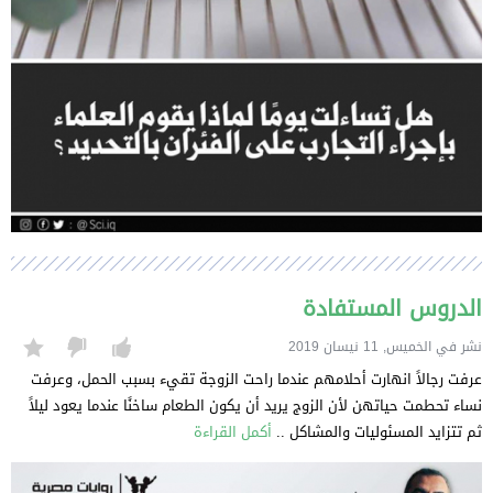
الدروس المستفادة
نشر في الخميس, 11 نيسان 2019
عرفت رجالاً انهارت أحلامهم عندما راحت الزوجة تقيء بسبب الحمل، وعرفت
نساء تحطمت حياتهن لأن الزوج يريد أن يكون الطعام ساخنًا عندما يعود ليلاً
ثم تتزايد المسئوليات والمشاكل ..
أكمل القراءة