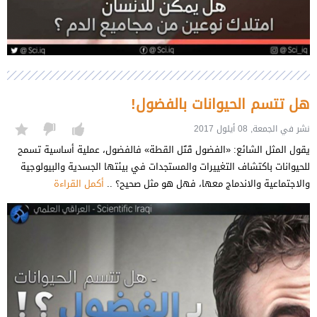
هل تتسم الحيوانات بالفضول!
نشر في الجمعة, 08 أيلول 2017
يقول المثل الشائع: «الفضول قَتَل القطة» فالفضول، عملية أساسية تسمح
للحيوانات باكتشاف التغييرات والمستجدات في بيئتها الجسدية والبيولوجية
والاجتماعية والاندماج معها، فهل هو مثل صحيح؟ ..
أكمل القراءة