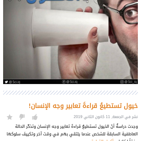
خيول تستطيعُ قراءةَ تعابير وجه الإنسان!
نشر في الجمعة, 11 كانون الثاني 2019
وجدت دراسةٌ أنّ الخيول تستطيعُ قراءةَ تعابير وجه الإنسان وتذكّر الحالة
العاطفية السابقة للشخص عندما يلتقي بهم في وقت آخر وتكييفَ سلوكها