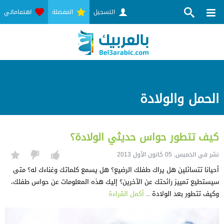
التسجيل
المفضلة
اهتماماتي
الحمل والولادة
كيف تتطور حواس حديثي الولادة؟
نشر في الخميس, 05 كانون الأول 2013
أحيانا تتسائلين هل يراك طفلك الرضيع؟ هل يسمع كلماتك وغناءك له؟ متى
سيستطيع تمييز رائحتك عن الآخرين؟ إليك هذه المعلومات عن حواس طفلك،
وكيف تتطور بعد الولادة ..
أكمل القراءة