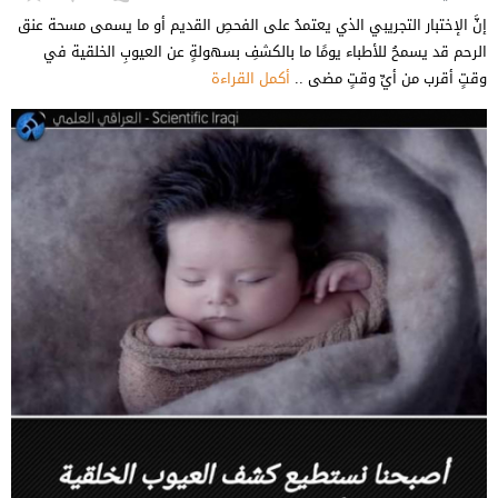
إنَّ الإختبار التجريبي الذي يعتمدُ على الفحصِ القديم أو ما يسمى مسحة عنق
الرحم قد يسمحُ للأطباء يومًا ما بالكشفِ بسهولةٍ عن العيوبِ الخلقية في
وقتٍ أقرب من أيِّ وقتٍ مضى ..
أكمل القراءة