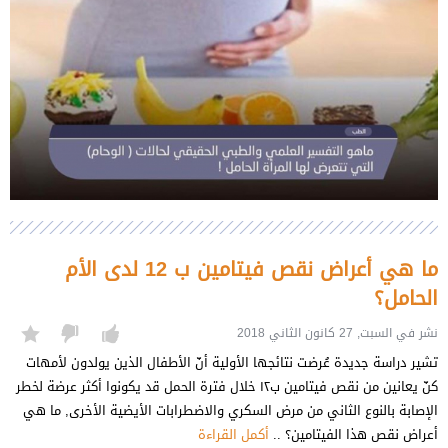
ما هي أعراض نقص فيتامين ب 12 لدى الأم
الحامل؟
نشر في السبت, 27 كانون الثاني 2018
تشير دراسة جديدة عُرضت نتائجها الأولية أنّ الأطفال الذين يولدون لأمهات
كنّ يعانين من نقص فيتامين ب١٢ خلال فترة الحمل قد يكونوا أكثر عرضة لخطر
الإصابة بالنوع الثاني من مرض السكري والاضطرابات الأيضية الأخرى, ما هي
أعراض نقص هذا الفيتامين؟ ..
أكمل القراءة