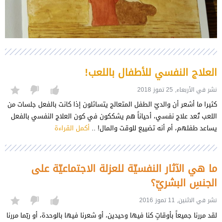
العلاج النفسي للأطفال باللعب!
نشر في الأربعاء, 25 تموز 2018
كثيرا ما أشعر أن والديّ الطفل المتعالج يتسائلون إذا كانت بالفعل جلسات من
اللعب تُعد علاج نفسي، أحياناً هم يشككون في كون العلاج النفسي بالفعل
يساعد طفلهم، أم أنه تضييع للوقت والمال! ..
أكمل القراءة
ما هي الآثار النفسيّة للعزلة الاجتماعيّة على
الجنسِ البشريّ؟
نشر في الاثنين, 11 تموز 2016
لقد مررنا جميعاً بأوقاتٍ كنا فيها وحيدين، أو شعرنا فيها بالوحدة، أو ربّما مررنا