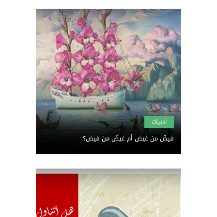
أدبيات
فيضٌ من غيض أم غيضٌ من فيض؟