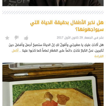
هل نخبر الأطفال بحقيقة الحياة التي
سيواجهونها؟
نشر في الجمعة, 29 كانون الأول 2017
هل أكذبُ عليكِ يا صغيرتي وأقولُ لكِ إنّ الحياةَ ستصبحُ أجملَ وأفضلَ حينَ
تَكبرين، نحنُ الكبارُ نكذبُ دائماً على الصّغارِ تماماً كما كذبوا علينا ..
أكمل
القراءة