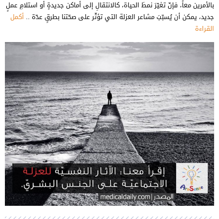
بالأمرين معاً، فإنّ تغيّرَ نمطَ الحياة، كالانتقالِ إلى أماكن جديدةٍ أو استلامِ عملٍ
جديد، يمكن أن يُسبّبَ مشاعر العزلة التي تؤثّر على صحّتنا بطرقٍ عدّة ..
أكمل
القراءة