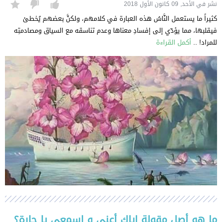
نشر في الأحد, 09 كانون الأول 2018
كثيراً ما يستعمل النَّاسُ هذه العبارة في كلامهم، ولكنَّ بعضهم يُخطئ
فيقلبها، مما يؤدّي إلى إفسادِ معناها وعدم تناسقه مع السياق ومصادمتِه
للمراد! ..
أكمل القراءة
ما هو أصل مقولة إياكِ أعني و اسمعي يا جارة؟