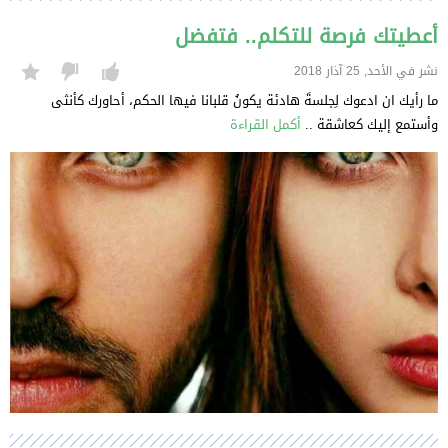
أعطيتك فرصة للتكلم.. فتفضل
نشر في الأحد, 25 آذار 2018
ما رأيك ان ادعوك لِجلسةَ هادئة يكونُ قلبانا فيها الحكم، أحاورك كأنثى
وأستمع إليك كعاشقة ..
أكمل القراءة