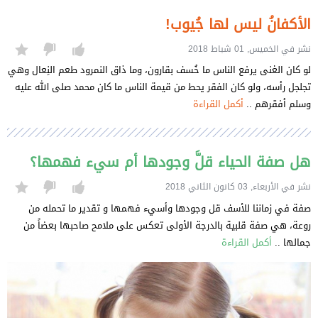
الأكفانُ ليس لها جُيوب!
نشر في الخميس, 01 شباط 2018
لو كان الغنى يرفع الناس ما خُسف بقارون، وما ذاق النمرود طعم النِعال وهي
تجلجل رأسه، ولو كان الفقر يحط من قيمة الناس ما كان محمد صلى الله عليه
وسلم أفقرهم ..
أكمل القراءة
هل صفة الحياء قلَّ وجودها أم سيء فهمها؟
نشر في الأربعاء, 03 كانون الثاني 2018
صفة في زماننا للأسف قل وجودها وأسيء فهمها و تقدير ما تحمله من
روعة، هي صفة قلبية بالدرجة الأولى تعكس على ملامح صاحبها بعضاً من
جمالها ..
أكمل القراءة