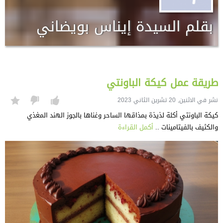
بقلم السيدة إيناس بويضاني
طريقة عمل كيكة الباونتي
نشر في الاثنين, 20 تشرين الثاني 2023
كيكة الباونتي أكلة لذيذة بمذاقها الساحر وغناها بالجوز الهند المغذي
والكثيف بالفيتامينات ..
أكمل القراءة