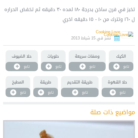
تخبز في فرن ساخن بدرجة ١٨٠ لمده ٣٠ دقيقه ثم تخفض الحراره
ل ١٦٠ وتترك من ١٠ - ١٥ دقيقه اخري
Cooking Love
نشر في 15 شباط 2013
الكيك
وصفات سريعة
حلويات
حلا الضيوف
تابع
تابع
تابع
تابع
حلا القهوة
طريقة التقديم
طريقة
المطبخ
تابع
تابع
تابع
تابع
مواضيع ذات صلة