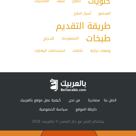
حلويات
الطبخ
شيف
المكسرات
المجتمع
أسرار الطبخ
طريقة التقديم
طبخات
الدجاج
السمبوسك
وصفات تركية
نكهات
استخدامات البهارات
اتصل بنا
مصادرنا
من نحن
كيفية عمل موقع بالعربيك
خارطة الموقع
سياسة الخصوصية
يمكنكم النشر مع ذكر المصدر © بالعربيك 2018