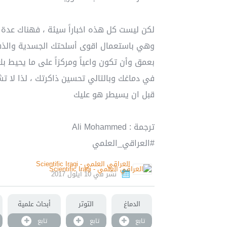
لكن ليست كل هذه اخباراً سيئة ، فهناك عدة 
وهي باستعمال اقوى أسلحتك الجسدية والذهني
بعمق وأن تكون واعياً ومركزاً على ما يحيط ب
في دماغك وبالتالي تحسين ذاكرتك ، لذا لا ت
قبل ان يسيطر هو عليك
ترجمة : Ali Mohammed
#العراقي_العلمي
العراقي العلمي - Scientific Iraqi
نشر في 10 أيلول 2017
الدماغ
التوتر
أبحاث علمية
تابع
تابع
تابع