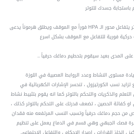
 باستجابة جسدك للتوتر
عندما يلاحظ دماغك انك تمر في حاله من التوتر يتفاعل محور الـ HPA فوراً مع الموقف ويطلق هرموناً يدعى
حركية فورية للتفاعل مع الموقف بشكل اسرع
لى المدى بعيد سيقوم بتحطيم دماغك حرفياً ..
يادة مستوى النشاط وعدد الروابط العصبية في اللوزة
تزايد نسب الكورتيزول ، تنحسر الإشارات الكهربائية في
علم والذكريات والتحكم بالتوتر كما انه يقوم بتثبيط نشاط
توى عمل او كفائة الحصين ، تضعف قدرتك على التحكم بالتوتر كذلك ،
ص من حجم دماغك حرفياً وتسبب النسب المرتفعه منه فقدان
شرة فصك الجبهي وهي قسم في الدماغ يعمل على تنظيم
 ، اتخاذ القرارات ، اصدار الاحكام ، والتفاعل الاجتماعي