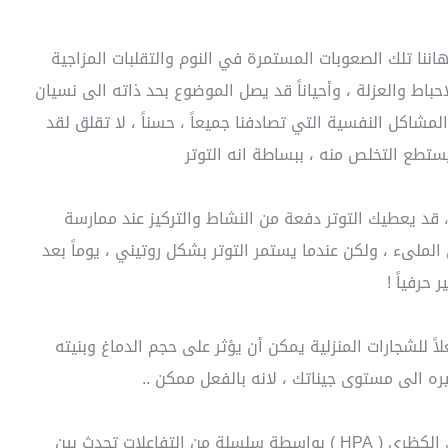
اننا تلك الصعوبات المستمرة في النوم والتقلبات المزاجية
احباط والعزلة ، وأحياناً قد يصل الموضوع بحد ذاته الى نسيان
مشاكل النفسية التي تصادفنا جميعاً ، حسناً ، لا تقلق لقد
 يستطع التخلص منه ، ببساطة انه التوتر
 ، قد يعطيك التوتر دفعة من النشاط والتركيز عند ممارسة
 الملىء ، ولكن عندما يستمر التوتر بشكل روتيني ، يوماً بعد
 حرفياً !
لاً للشجارات المنزلية يمكن أن يؤثر على حجم الدماغ وبنيته
يره الى مستوى جيناتك ، لانه بالفعل ممكن ..
ينشأ التوتر عن طريق المحور الوطائي النخامي الكظري ( HPA ) بواسطة سلسلة من التفاعلات تحدث بين