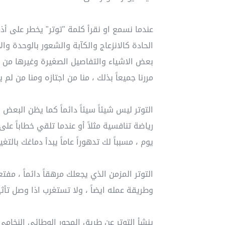
عندما نسمع او نقرأ كلمة "توتر" يخطر على أذه
الحادة كالانزعاج والكآبة والشعور بالوحدة وال
بعض الاشياء والتفاصيل الصغيرة وغيرها من ال
مررنا جميعاً بذلك ، منا من اجتازه ومنا من لم
التوتر ليس شيئاً سيئاً دائماً كما يظن البعض
رياضة تنافسية مثلاً أو عندما تلقي خطاباً على
يوم ، مسبباً لك تدهوراً عاماً يبدأ دماغك بالتغيير
التوتر المزمن الذي يجعلك مرهقاً دائماً ، مفتع
وطريقة عمله ايضاً ، ولا تستغرب اذا وصل تأث