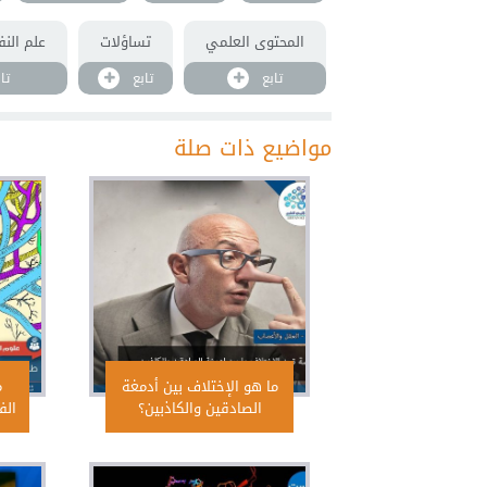
المحتوى العلمي
تساؤلات
علم الن
تابع
تابع
تا
مواضيع ذات صلة
ما هو الإختلاف بين أدمغة
م
الصادقين والكاذبين؟
الف