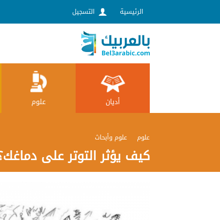
الرئيسية
التسجيل
علوم
أديان
علوم
علوم وأبحاث
كيف يؤثر التوتر على دماغك؟