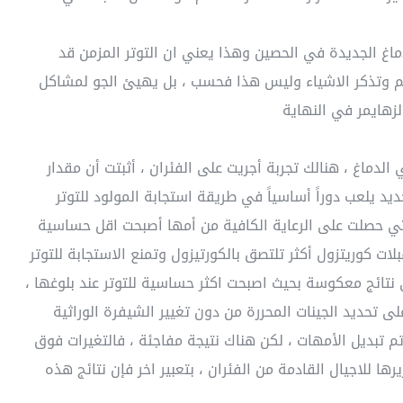
ماغ الجديدة في الحصين وهذا يعني ان التوتر المزمن قد
م وتذكر الاشياء وليس هذا فحسب ، بل يهيئ الجو لمشاكل
لزهايمر في النهاية
الدماغ ، هنالك تجربة أجريت على الفئران ، أثبتت أن مقدار
ديد يلعب دوراً أساسياً في طريقة استجابة المولود للتوتر
 التي حصلت على الرعاية الكافية من أمها أصبحت اقل حساسية
ات كوريتزول أكثر تلتصق بالكورتيزول وتمنع الاستجابة للتوتر
نتائج معكوسة بحيث اصبحت اكثر حساسية للتوتر عند بلوغها ،
لى تحديد الجينات المحررة من دون تغيير الشيفرة الوراثية
م تبديل الأمهات ، لكن هناك نتيجة مفاجئة ، فالتغيرات فوق
ها للاجيال القادمة من الفئران ، بتعبير اخر فإن نتائج هذه