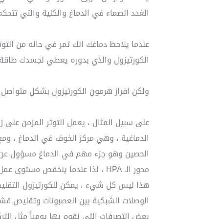
الغدد الصماء في الدماغ والكلية والتي تتحكم
الكورتيزول والذي بدوره يعطي لجسدك طاقة 
ولكن افراز هرمون الكورتيزول بشكل متواصل ع
على سبيل المثال ، يعمل التوتر المزمن على ز
الدماغية ، وهي مركز الخوف في الدماغ ، ومع 
الحصين وهو جزء مهم في الدماغ مسؤول عن الت
محور الـ HPA ، لذا عندما ينخفص مس
هذا ليس كل شيء ، يمكن للكورتيزول التقلي
الوصلات الشبكية بين العصبونات وتقليص ق
بعض التصرفات التي نقوم بها يومياً مثل التركيز