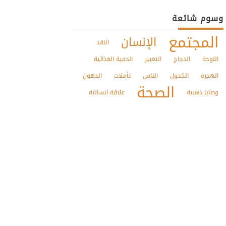
وسوم شائعة
المجتمع
الإنسان
النقد
اللوحة
الدجاج
التغيير
الحمية الغذائية
الهجرة
الكحول
الناس
تأملات
الدهون
الصحة
وصايا ذهبية
علاقة انسانية