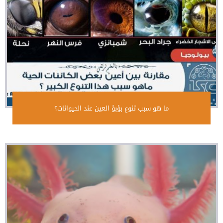
ما هو سبب تنوع بؤبؤ العين عند الحيوانات؟