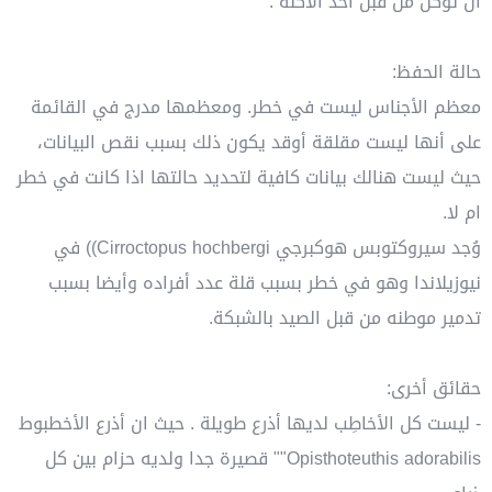
أن تُؤكل من قبل أحد الأكلة .
حالة الحفظ:
معظم الأجناس ليست في خطر. ومعظمها مدرج في القائمة
على أنها ليست مقلقة أوقد يكون ذلك بسبب نقص البيانات،
حيث ليست هنالك بيانات كافية لتحديد حالتها اذا كانت في خطر
ام لا.
وُجد سيروكتوبس هوكبرجي Cirroctopus hochbergi)) في
نيوزيلاندا وهو في خطر بسبب قلة عدد أفراده وأيضا بسبب
تدمير موطنه من قبل الصيد بالشبكة.
حقائق أخرى:
- ليست كل الأخاطِب لديها أذرع طويلة . حيث ان أذرع الأخطبوط
Opisthoteuthis adorabilis"" قصيرة جدا ولديه حزام بين كل