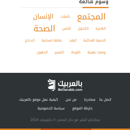
وسوم شائعة
المجتمع
الإنسان
تأملات
الصحة
الهجرة
الكحول
الناس
الحمية الغذائية
النقد
علاقة انسانية
الدجاج
وصايا ذهبية
اللوحة
التغيير
الدهون
اتصل بنا
مصادرنا
من نحن
كيفية عمل موقع بالعربيك
خارطة الموقع
سياسة الخصوصية
يمكنكم النشر مع ذكر المصدر © بالعربيك 2018