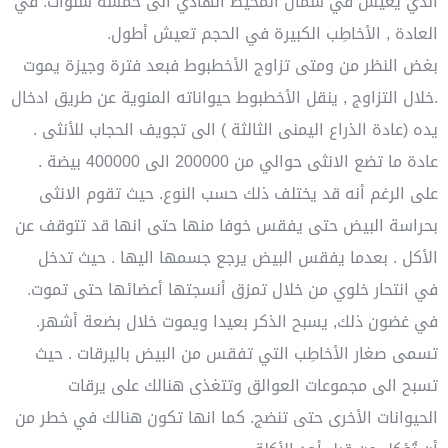
الذي يعيش في شمال المحيط الهادي الى خمسة سنوات. في
العادة , الأخاطِب الكبيرة في الحجم تعيش أطول.
بغض النظر من ومتى تزاوج الأخطبوط فبعد فترة وجيزة يموت
.خلال التزاوج , ينقل الأخطبوط حيواناته المنوية عن طريق ادخال
يده (عادة الذراع اليمنى الثالثة ) الى تجويف الحجاب للأنثى .
عادة ما تضع الانثى حوالي من 200000 الى 400000 بيضة .
على الرغم أنه قد يختلف ذلك حسب النوع. حيث تقوم الانثى
بحراسة البيض حتى يفقس خوفا منها حتى انها قد تتوقف عن
الأكل . بعدما يفقس البيض يرجع جسمها اليها . حيث تدخل
في انتحار خلوي من خلال تمزق أنسجتها أعضائها حتى تموت.
في غضون ذلك, يسبح الذكر بعيدا ويموت خلال بضعة أشهر.
تسمى صغار الأخاطِب التي تفقس من البيض باليرقات . حيث
تسبح الى مجموعات العوالق وتتغذى هنالك على يرقات
الحيوانات الأخرى حتى تنضج. كما انها تكون هنالك في خطر من