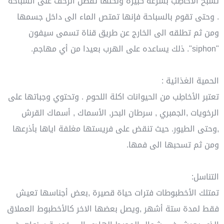
تسبح الأخاطِب بسرعة كبيرة ولكنها تفضل الزحف على السباحة
. وحتى تقوم بالسباحة فإنها تمتص الماء الى داخل جسمها
ومن ثم تطلقه الى الخارج عن طريق قناة تسمى سيفون
"siphon". ذلك يساعده على الهرب بعيدا من أي مهاجم.
الحمية الغذائية :
تعتبر الأخاطِب من الحيوانات اكلة اللحوم . وتحتوي وجباتها على
الرخويات ,الجمبري , سرطان البحر, الأسماك , أسماك القرش
,وحتى الطيور. حيث تنقض على فريستها مغلفة اياها بأذرعها
ومن ثم تسحبها الى فمها.
التناسل:
تمتلك الأخطبوطات فترات حياة قصيرة ,بعض أجناسها تعيش
فقط لمدة ستة أشهر ,ويصل بعضها الاخر كالأخطبوط العملاق