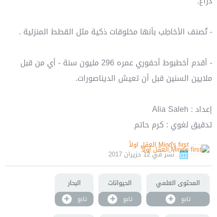
ذراع.
- تُصنف الأخاطِب بأنها مخلوقات ذكية مثل القطط المنزلية .
- أقدم أخطبوط أحفوري عمره 296 مليون سنة - أي من قبل
ملايين السنين قبل أن تعيش الديناصورات.
إعداد : Alia Saleh
تدقيق لغوي : كرم حاتم
Mind's first العقل اولاً
نشر في 12 حزيران 2017
المحتوى العلمي
الحيوانات
البحار
تابع
تابع
تابع