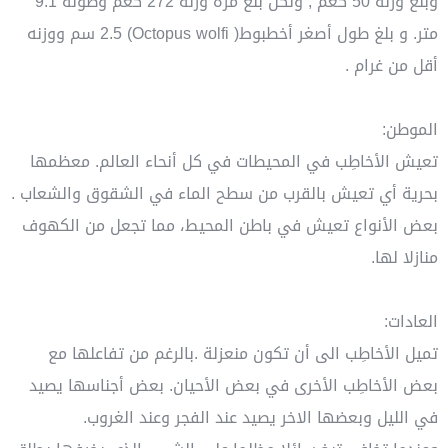
وبلغ وزنه 50 كغم , ولكن بلغ مرة وزنه 272 كغم وطوله 9.1
متر. و بلغ طول أصغر أخطبوط( Octopus wolfi) 2.5 سم ووزنه
أقل من غرام .
الموطن:
تعيش الأخاطِب في المحيطات في كل أنحاء العالم. معظمها
بحرية أي تعيش بالقرب من سطح الماء في الشقوق والشعاب .
بعض الأنواع تعيش في باطن المحيط، مما تجعل من الكهوف
منازلا لها.
العادات:
تميل الأخاطِب الى أن تكون منعزلة .بالرغم من تفاعلها مع
بعض الأخاطِب الأخرى في بعض الأحيان. بعض أجناسها يصيد
في الليل وبعضها الاخر يصيد عند الفجر وعند الغروب.