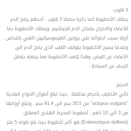
3 قلوب:
يمتلك الأخطبوط كما ذكرنا سابقا 3 قلوب . أحدهم يضخ الدم
للأعضاء والاخران يضخان الدم للخياشيم. ويمتلك الأخطبوط دما
أزرقا بسبب احتوائه على بروتين الهيموسيانيين الغني بالنحاس .
وعندما يسبح الأخطبوط يتوقف القلب الذي يضخ الدم الى
الأعضاء عن النبض. وهذا يُتعب الأخطبوط مما يجعله يفضل
الزحف عن السباحة .
الحجم:
تأتي الأخاطِب بأحجام مختلفة . حيث تبلغ أطوال الانواع العادية
"octopus vulgaris" من 30.5 سم الى 91.4 سم , وتبلغ أوزانها
من 3 الى 10 كغم . أخطبوط المحيط الهادئ العملاق
(Enteroctopus dofleini) هو أكبر أخطبوط حيث بلغ طوله 5 متر