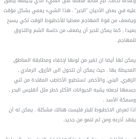
وعندما تخاف، تبخ سائلا مظلما على الشيء الذي يخيفها يطلق
عليه في بعض الأحيان "الحبر" . هذا الشيء يعمي بشكل مؤقت
ويضعف من قوة المهاجم معطيا للأخطبوط الوقت لكي يسبح
بعيدا , كما يمكن للحبر أن يضعف من حاسة الشم والتذوق
للمهاجم.
يمكن لها أيضا ان تغير من لونها لإخفاء ومطابقة المناطق
المحيطة بها . حيث يمكن أن تتحول الى الأزرق, الرمادي ,
الزهري, البني, والأخضر. تستطيع الأخاطِب المقلدة من ثني
جسمها لجعله يشبه الحيوانات الأكثر خطر مثل أنقليس البحر ,
وسمكة الأسد .
اذا تعرض الاخطبوط للبتر فليست هنالك مشكلة . يمكن له أن
يفقد أذرعه ومن ثم تنمو من جديد.