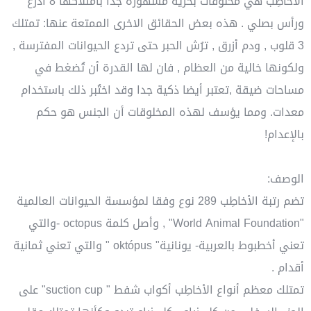
الأخاطِب هي مخلوقات بحرية مشهورة جدا بامتلاكها 8 أذرع
ورأس بصلي . هذه بعض الحقائق الاخرى الممتعة عنها: تمتلك
3 قلوب , ودم أزرق , ترُش الحبر حتى تردع الحيوانات المفترسة ,
ولكونها خالية من العظام , فان لها القدرة أن تُضغط في
مساحات ضيقة ,تعتبر أيضا ذكية جدا وقد اختُبر ذلك باستخدام
معدات. ومما يؤسف لهذه المخلوقات أن الجنس هو حكم
بالإعدام!
الوصف:
تضم رتبة الأخاطِب 289 نوع وفقا لمؤسسة الحيوانات العالمية
"World Animal Foundation" , وأصل كلمة octopus -والتي
تعني أخطبوط بالعربية- يونانية" októpus " والتي تعني ثمانية
أقدام .
تمتلك معظم أنواع الأخاطِب أكواب شفط " suction cup" على