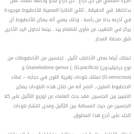
الجزء السفلي من كل ذراع . كل ذراع تبدو وكأنها تمتلك عقل
بداخلها. في الحقيقة , ثلثي الخلايا العصبية للأخطبوط موجودة
في أذرعه بدلا من رأسه . وذلك يعني أنه يمكن للأخطبوط أن
يركز في التنقيب عن مأوى للطعام بيد , بينما تحاول اليد الأخرى
شق صدفة المحار.
تمتلك أيضا بعض الأخاطِب ثآليل . (جنسين من الأخطبوطات من
نوع جراينليدون) Graneledone genus (, (G.pacifica) و
(G.verrucosa) تمتلك نتوءات زهرية اللون في حجابه – غطاء
الاخطبوط المتين-, اتضح أنه من خلال هذه النتوءات يمكن
التمييز بين الجنسين. فقد بحث العلماء عن توزيع الثآليل على كلا
الجنسين من حيث المسافة بين الثآليل ومدى انتشار نتوءات
الجلد على أذرع هذا المخلوق.