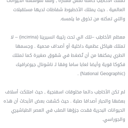
تمتلك الأخاطِب حاسة لمس ممتازة , وفقا لمؤسسة الحيوانات
العالمية . حيث يمتلك الأخطبوط شفاطات لديها مستقبلات
والتي تمكنه من تذوق ما يلمسه.
معظم الأخاطِب –تلك الي تحت رتيبة انسيرينا (incirrina) – لا
تمتلك هياكل عظمية داخلية أو أصداف محمية . وجسمها
الطري يمكنها من أن تُضغط في شقوق صغيرة كما تمتلك
فكوكا قوية وأيضا لعابا ساما وفقا لـ ناشونال جيوغرافيك
(National Geographic) .
لم تكن الأخاطِب دائما مخلوقات اسفنجية , حيث امتلكت أسلاف
بعضها والحبار أصدافا صلبة . حيث كشفت بعض الأبحاث أن هذه
الحيوانات البحرية فقدت جزؤها الصلب في العصر الطباشيري
والجوراسي.